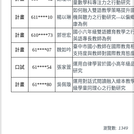
童數學科專注力之行動研究
如何融入雙語教學策略提升
計畫
611****10
楊以琳
機與聽力之行動研究---以偏
康為例
國小六年級雙語體育教學之行
計畫
610****73
郭世宏
英語專長教師為例
臺中市國小教師在國際教育
計畫
61****07
魏如吟
支持度與教師對國際教育態
運用自律學習於國小高年級
口試
61****54
張家萓
研究
運用對話式閱讀融入繪本教
計畫
61****80
吳佩璇
級學童同理心之行動研究
瀏覽數:
1349