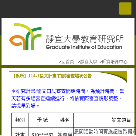
跳
到
主
要
內
容
區
>
回首頁
>
靜宜大學
>
師資培育中心
【系所】114-1論文計畫/口試審查場次公告
＊研究計畫/論文口試審查開始時間，為預計時間，當
天若有多場審查連續進行，將依實際審查情形調整，
請提早到場。
類別
學 號
姓名
論文題目
晨間活動時間實施超慢跑提
計畫
610****62
謝瓊瑛