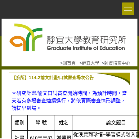
跳
到
主
要
內
容
區
>
回首頁
>
靜宜大學
>
師資培育中心
【系所】114-2論文計畫/口試審查場次公告
＊研究計畫/論文口試審查開始時間，為預計時間，當
天若有多場審查連續進行，將依實際審查情形調整，
請提早到場。
類別
學 號
姓名
論文題目
從浪費到珍惜~學習模式融入
計畫
610****83
謝璧璟