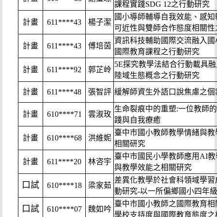
課程實踐SDG 12之行動研究
國小導師輔導自我效能、感知
計畫
611****43
楊子潔
可近性與雙師合作態度相關性
資訊科技輔助國際交流融入國
計畫
611****43
傅培茵
國際教育課程之行動研究
5E探究教學法結合行動載具融入
計畫
611****92
郭芷岭
陸域生態概念之行動研究
計畫
611****48
張智評
緩解師資生外語口說焦慮之個
生命裂痕中的重塑:一位教師
計畫
610****71
雲淑玫
踐與自我療癒
臺中市國小教師教學情緒與教
計畫
610****68
洪維妮
相關研究
臺中市國民小學教師應用AI
計畫
611****20
林咨宇
與教學效能之相關研究
差異化教學於社會科領域學習
口試
610****18
梁家茹
動研究-以一所偏鄉國小四年
臺中市國小教師之國際教育相
口試
610****07
魏如吟
學校支持度與國際教育態度之