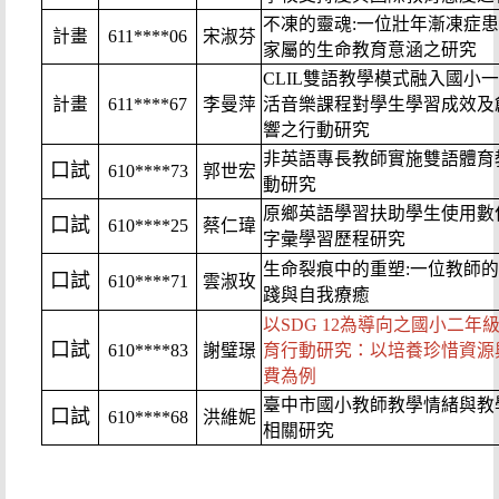
不凍的靈魂:一位壯年漸凍症
計畫
611****06
宋淑芬
家屬的生命教育意涵之研究
CLIL雙語教學模式融入國小
計畫
611****67
李曼萍
活音樂課程對學生學習成效及
響之行動研究
非英語專長教師實施雙語體育
口試
610****73
郭世宏
動研究
原鄉英語學習扶助學生使用數
口試
610****25
蔡仁瑋
字彙學習歷程研究
生命裂痕中的重塑:一位教師
口試
610****71
雲淑玫
踐與自我療癒
以SDG 12為導向之國小二年
口試
610****83
謝璧璟
育行動研究：以培養珍惜資源
費為例
臺中市國小教師教學情緒與教
口試
610****68
洪維妮
相關研究