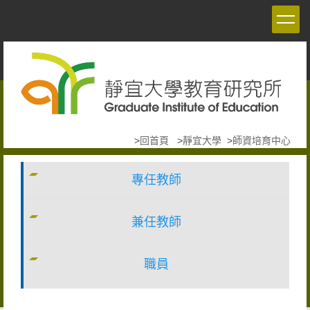
跳
到
主
要
內
容
區
>
回首頁
>
靜宜大學
>
師資培育中心
專任教師
兼任教師
職員