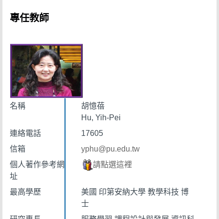
專任教師
名稱
胡憶蓓
Hu, Yih-Pei
連絡電話
17605
信箱
yphu@pu.edu.tw
個人著作參考網
請點選這裡
址
最高學歷
美國 印第安納大學 教學科技 博
士