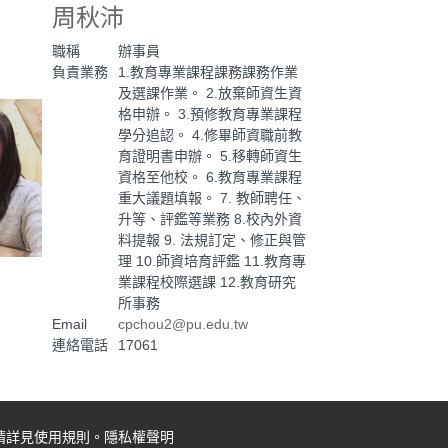
周秋沛
職稱
辦事員
負責業務
1.教育專業課程課務課務作業
及選課作業。 2.放棄師資生資
格申辦。 3.預修教育專業課程
學分追認。 4.修畢師資職前教
育證明書申辦。 5.移轉師資生
資格至他校。 6.教育專業課程
重大議題填報。 7. 教師聘任、
升等、評鑑等業務 8.校內外資
料提報 9. 法規訂定、修正與管
理 10.師資培育評鑑 11.教育專
業課程校際選課 12.教育研究
所事務
Email
cpchou2@pu.edu.tw
連絡電話
17061
請詳見使用規則。
隱私權聲明