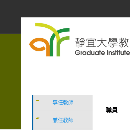
跳
到
主
要
內
容
區
專任教師
職員
兼任教師