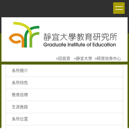
跳
到
主
要
內
容
區
>
回首頁
>
靜宜大學
>
師資培育中心
系所簡介
系所特色
教育目標
生涯進路
系所位置